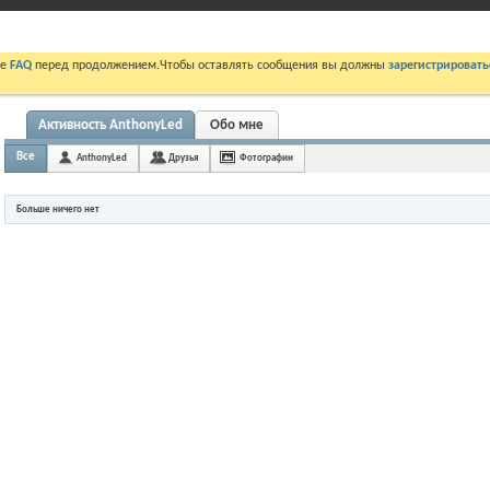
те
FAQ
перед продолжением.Чтобы оставлять сообщения вы должны
зарегистрировать
Активность AnthonyLed
Обо мне
Все
AnthonyLed
Друзья
Фотографии
Больше ничего нет