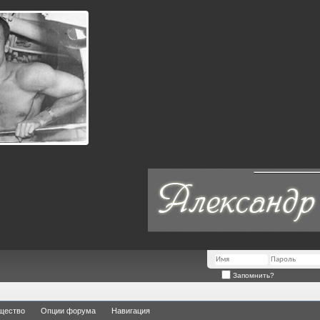
Запомнить?
щество
Опции форума
Навигация