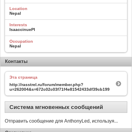
Location
Nepal
Interests
IsaaccinuePI
Occupation
Nepal
Контакты
Эта страница
http://rasstrel.ru/forum/member.php?
u=262004&s=672c02c03f71f4e81542433df39cb199
Система мгновенных сообщений
Отправить сообщение для AnthonyLed, используя...