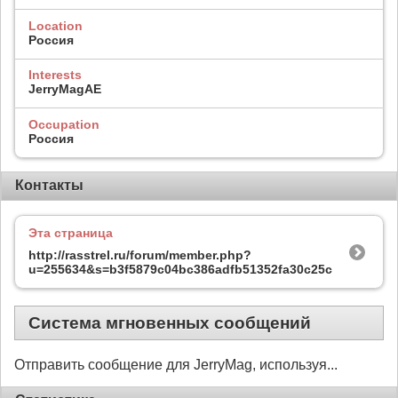
Location
Россия
Interests
JerryMagAE
Occupation
Россия
Контакты
Эта страница
http://rasstrel.ru/forum/member.php?
u=255634&s=b3f5879c04bc386adfb51352fa30c25c
Система мгновенных сообщений
Отправить сообщение для JerryMag, используя...