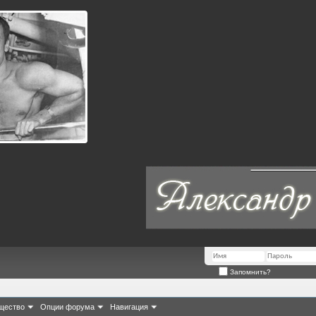
Запомнить?
щество
Опции форума
Навигация