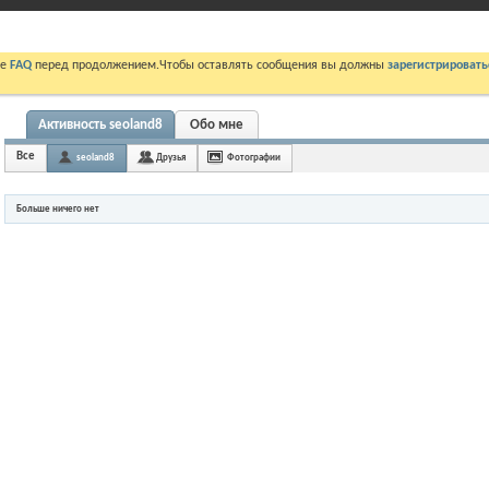
те
FAQ
перед продолжением.Чтобы оставлять сообщения вы должны
зарегистрировать
Активность seoland8
Обо мне
Все
seoland8
Друзья
Фотографии
Больше ничего нет