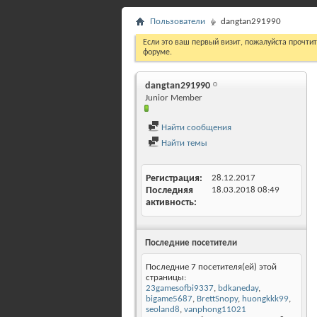
Пользователи
dangtan291990
Если это ваш первый визит, пожалуйста прочти
форуме.
dangtan291990
Junior Member
Найти сообщения
Найти темы
Регистрация
28.12.2017
Последняя
18.03.2018
08:49
активность
Последние посетители
Последние 7 посетителя(ей) этой
страницы:
23gamesofbi9337
,
bdkaneday
,
bigame5687
,
BrettSnopy
,
huongkkk99
,
seoland8
,
vanphong11021