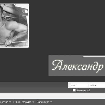
Запомнить?
щество
Опции форума
Навигация