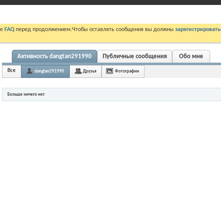
те
FAQ
перед продолжением.Чтобы оставлять сообщения вы должны
зарегистрировать
Активность dangtan291990
Публичные сообщения
Обо мне
Все
dangtan291990
Друзья
Фотографии
Больше ничего нет