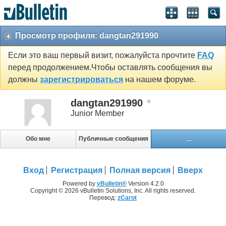
Просмотр профиля: dangtan291990
Если это ваш первый визит, пожалуйста прочтите
FAQ
перед продолжением.Чтобы оставлять сообщения вы
должны
зарегистрироваться
на нашем форуме.
dangtan291990
Junior Member
Обо мне
Публичные сообщения
...
Вход
Регистрация
Полная версия
Вверх
Powered by
vBulletin®
Version 4.2.0
Copyright © 2026 vBulletin Solutions, Inc. All rights reserved.
Перевод:
zCarot