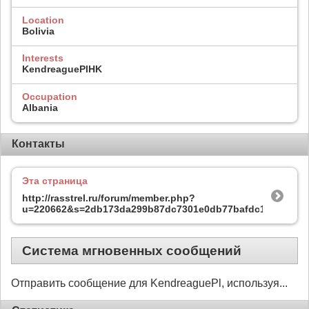
Location
Bolivia
Interests
KendreaguePlHK
Occupation
Albania
Контакты
Эта страница
http://rasstrel.ru/forum/member.php?
u=220662&s=2db173da299b87dc7301e0db77bafdc1
Система мгновенных сообщений
Отправить сообщение для KendreaguePl, используя...