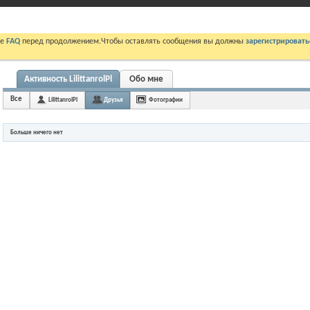
те
FAQ
перед продолжением.Чтобы оставлять сообщения вы должны
зарегистрировать
Активность LilittanrolPl
Обо мне
Все
LilittanrolPl
Друзья
Фотографии
Больше ничего нет