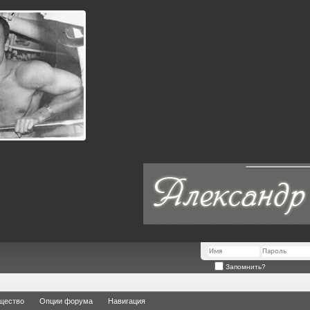
Запомнить?
щество
Опции форума
Навигация