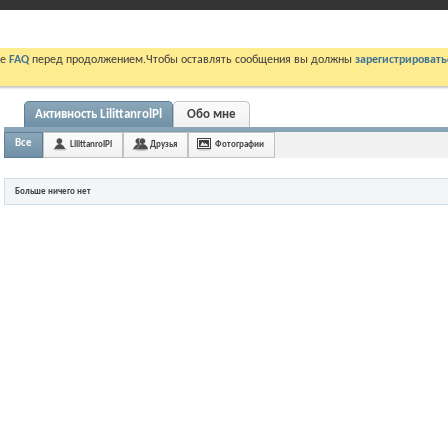
те
FAQ
перед продолжением.Чтобы оставлять сообщения вы должны
зарегистрировать
Активность LilittanrolPl
Обо мне
Все
LilittanrolPl
Друзья
Фотографии
Больше ничего нет