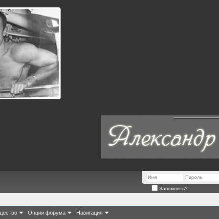
Запомнить?
щество
Опции форума
Навигация