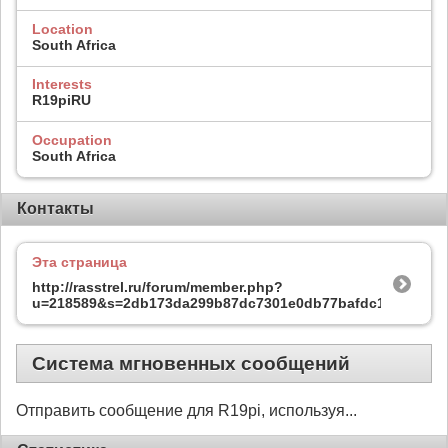
Location
South Africa
Interests
R19piRU
Occupation
South Africa
Контакты
Эта страница
http://rasstrel.ru/forum/member.php?
u=218589&s=2db173da299b87dc7301e0db77bafdc1
Система мгновенных сообщений
Отправить сообщение для R19pi, используя...