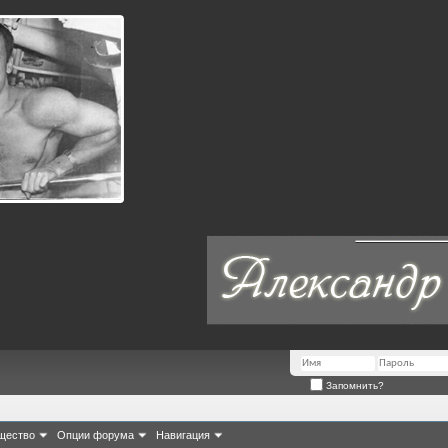
Запомнить?
щество
Опции форума
Навигация