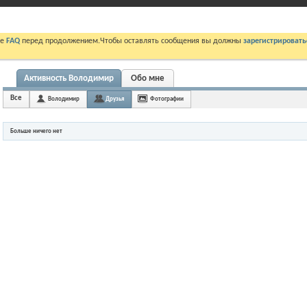
те
FAQ
перед продолжением.Чтобы оставлять сообщения вы должны
зарегистрировать
Активность Володимир
Обо мне
Все
Володимир
Друзья
Фотографии
Больше ничего нет