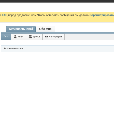
те
FAQ
перед продолжением.Чтобы оставлять сообщения вы должны
зарегистрировать
Активность JonDi
Обо мне
Все
JonDi
Друзья
Фотографии
Больше ничего нет