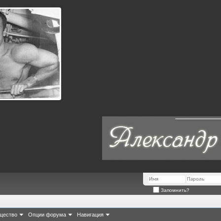
Запомнить?
щество
Опции форума
Навигация