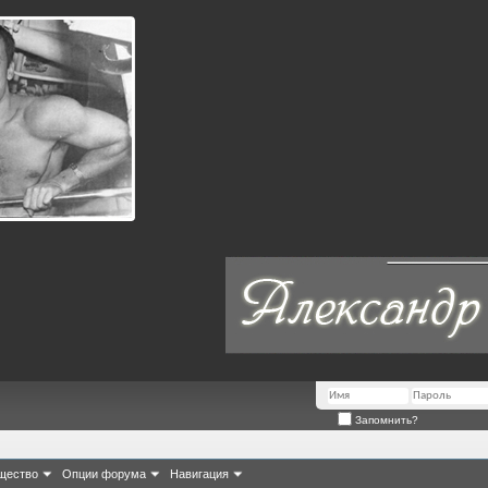
Запомнить?
щество
Опции форума
Навигация