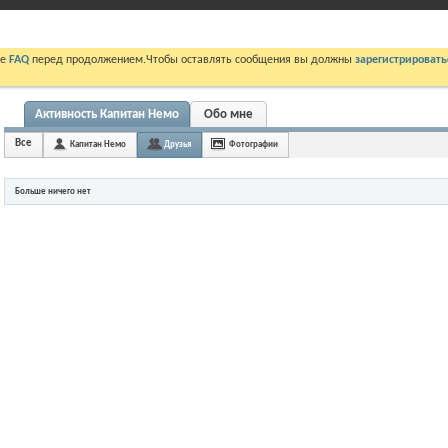
те
FAQ
перед продолжением.Чтобы оставлять сообщения вы должны
зарегистрировать
Активность Капитан Немо
Обо мне
Все
Капитан Немо
Друзья
Фотографии
Больше ничего нет