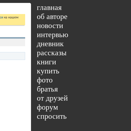
главная
об авторе
ся
на нашем
новости
интервью
дневник
рассказы
книги
купить
фото
братья
от друзей
форум
спросить