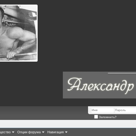
Запомнить?
щество
Опции форума
Навигация