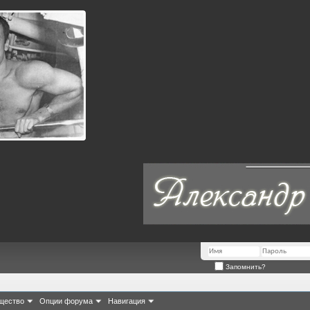
Запомнить?
щество
Опции форума
Навигация