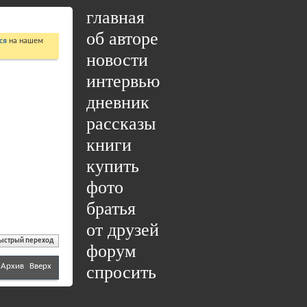
главная
об авторе
ся
на нашем
новости
интервью
дневник
рассказы
книги
купить
фото
братья
от друзей
ыстрый переход
форум
Архив
Вверх
спросить