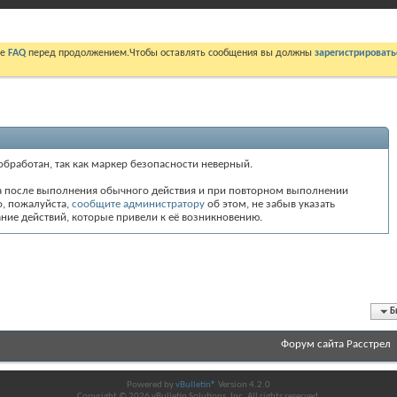
те
FAQ
перед продолжением.Чтобы оставлять сообщения вы должны
зарегистрировать
обработан, так как маркер безопасности неверный.
а после выполнения обычного действия и при повторном выполнении
то, пожалуйста,
сообщите администратору
об этом, не забыв указать
ие действий, которые привели к её возникновению.
Б
Форум сайта Расстрел
Powered by
vBulletin®
Version 4.2.0
Copyright © 2026 vBulletin Solutions, Inc. All rights reserved.