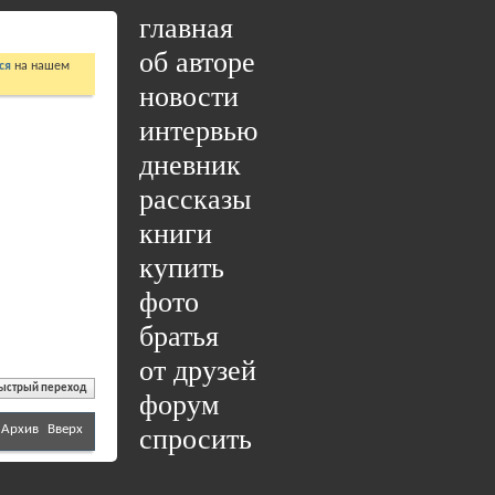
главная
об авторе
ся
на нашем
новости
интервью
дневник
рассказы
книги
купить
фото
братья
от друзей
ыстрый переход
форум
Архив
Вверх
спросить