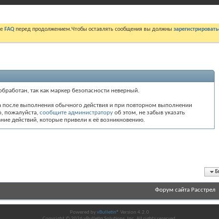
те
FAQ
перед продолжением.Чтобы оставлять сообщения вы должны
зарегистрировать
обработан, так как маркер безопасности неверный.
а после выполнения обычного действия и при повторном выполнении
то, пожалуйста,
сообщите администратору
об этом, не забыв указать
ие действий, которые привели к её возникновению.
Б
Форум сайта Расстрел
Powered by
vBulletin®
Version 4.2.0
Copyright © 2026 vBulletin Solutions, Inc. All rights reserved.