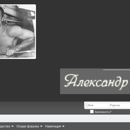
Запомнить?
щество
Опции форума
Навигация