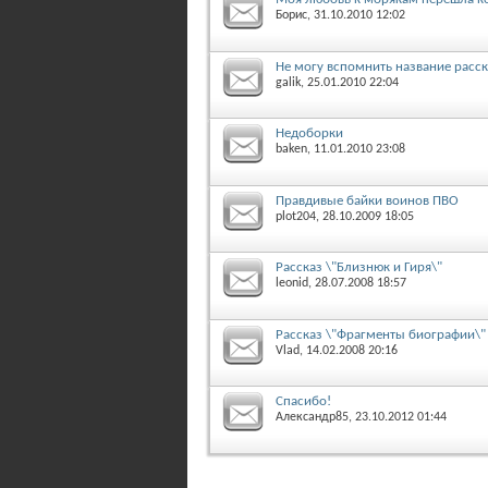
Борис
, 31.10.2010 12:02
Не могу вспомнить название расск
galik
, 25.01.2010 22:04
Недоборки
baken
, 11.01.2010 23:08
Правдивые байки воинов ПВО
plot204
, 28.10.2009 18:05
Рассказ \"Близнюк и Гиря\"
leonid
, 28.07.2008 18:57
Рассказ \"Фрагменты биографии\"
Vlad
, 14.02.2008 20:16
Спасибо!
Александр85
, 23.10.2012 01:44