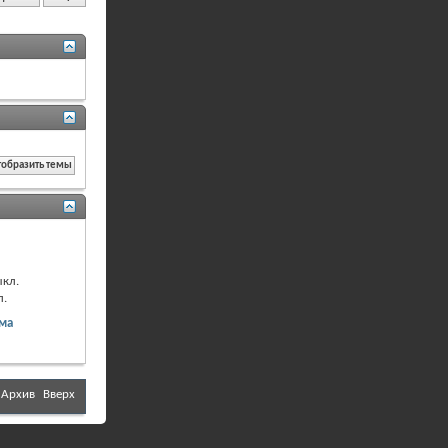
кл.
л.
ма
Архив
Вверх