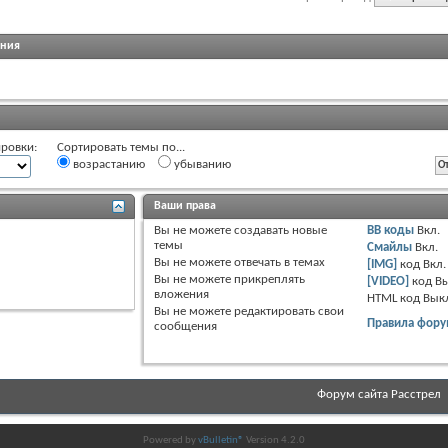
ения
ровки:
Сортировать темы по...
возрастанию
убыванию
Ваши права
Вы
не можете
создавать новые
BB коды
Вкл.
темы
Смайлы
Вкл.
Вы
не можете
отвечать в темах
[IMG]
код
Вкл.
Вы
не можете
прикреплять
[VIDEO]
код
Вы
вложения
HTML код
Вык
Вы
не можете
редактировать свои
Правила фору
сообщения
Форум сайта Расстрел
Powered by
vBulletin®
Version 4.2.0