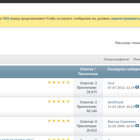
те
FAQ
перед продолжением.Чтобы оставлять сообщения вы должны
зарегистрировать
Показаны темы 
.
Опции раздела
Поис
Ответов
/
Последнее сообщен
Просмотров
Ответов:
2
Paul
Просмотров:
07.07.2012,
12:19
26,679
Ответов:
2
bestfriend
Просмотров:
11.01.2014,
10:23
66,540
Ответов:
0
Виктор Сергеевич
Просмотров:
15.02.2009,
22:47
20,612
 мне от моего отца.