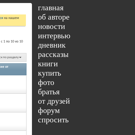
главная
об авторе
ся
на нашем
новости
интервью
с 1 по 10 из 10
дневник
рассказы
к по разделу
книги
ие от
купить
фото
братья
от друзей
форум
спросить