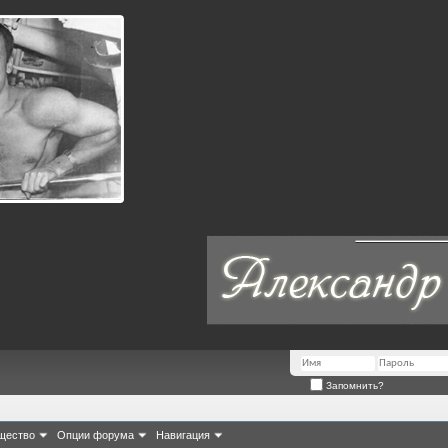
Запомнить?
щество
Опции форума
Навигация