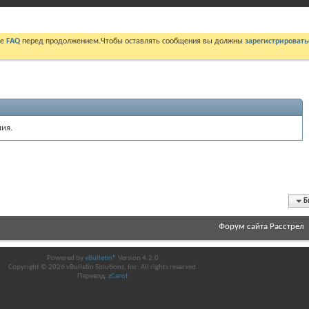
те
FAQ
перед продолжением.Чтобы оставлять сообщения вы должны
зарегистрировать
ия.
Б
Форум сайта Расстрел
Powered by
vBulletin®
Version 4.2.0
Copyright © 2026 vBulletin Solutions, Inc. All rights reserved.
Перевод:
zCarot