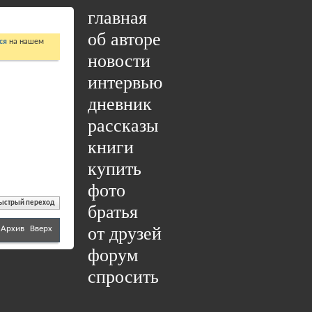
главная
об авторе
ся
на нашем
новости
интервью
дневник
рассказы
книги
купить
фото
ыстрый переход
братья
от друзей
Архив
Вверх
форум
спросить