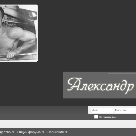
Запомнить?
щество
Опции форума
Навигация