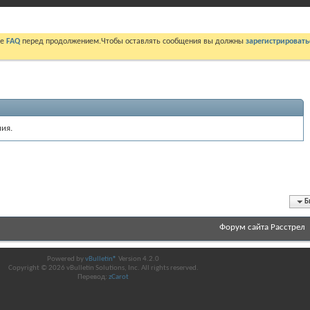
те
FAQ
перед продолжением.Чтобы оставлять сообщения вы должны
зарегистрировать
ия.
Б
Форум сайта Расстрел
Powered by
vBulletin®
Version 4.2.0
Copyright © 2026 vBulletin Solutions, Inc. All rights reserved.
Перевод:
zCarot