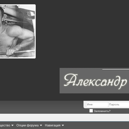
Запомнить?
щество
Опции форума
Навигация