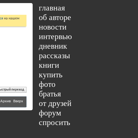
главная
об авторе
ся
на нашем
новости
интервью
дневник
рассказы
книги
купить
фото
ыстрый переход
братья
от друзей
Архив
Вверх
форум
спросить