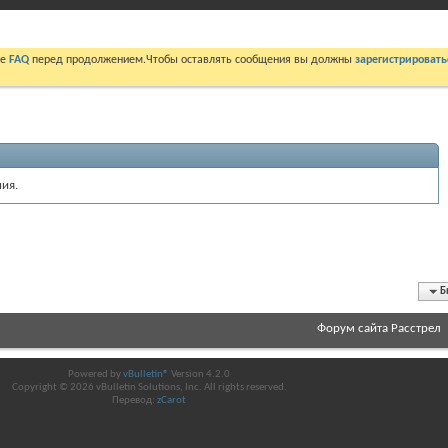
те
FAQ
перед продолжением.Чтобы оставлять сообщения вы должны
зарегистрировать
ия.
Б
Форум сайта Расстрел
Powered by
vBulletin®
Version 4.2.0
Copyright © 2026 vBulletin Solutions, Inc. All rights reserved.
Перевод:
zCarot