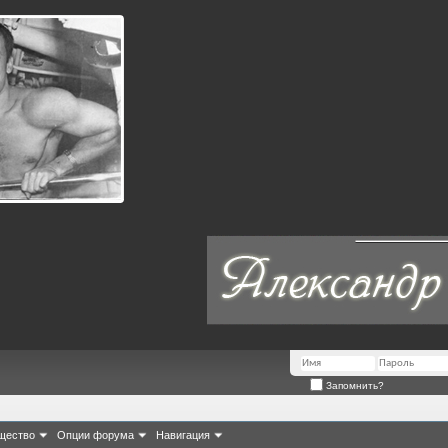
Запомнить?
щество
Опции форума
Навигация