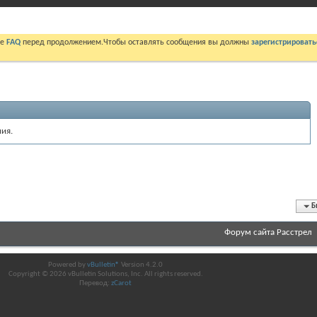
те
FAQ
перед продолжением.Чтобы оставлять сообщения вы должны
зарегистрировать
ия.
Б
Форум сайта Расстрел
Powered by
vBulletin®
Version 4.2.0
Copyright © 2026 vBulletin Solutions, Inc. All rights reserved.
Перевод:
zCarot