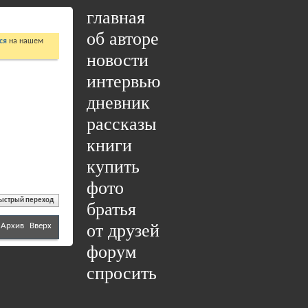
главная
об авторе
ся
на нашем
новости
интервью
дневник
рассказы
книги
купить
фото
ыстрый переход
братья
от друзей
Архив
Вверх
форум
спросить