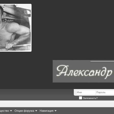
Запомнить?
щество
Опции форума
Навигация