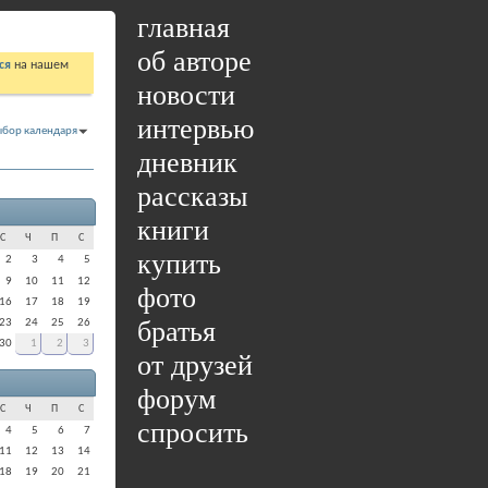
главная
об авторе
ся
на нашем
новости
интервью
бор календаря
дневник
рассказы
книги
С
Ч
П
С
купить
2
3
4
5
9
10
11
12
фото
16
17
18
19
братья
23
24
25
26
30
1
2
3
от друзей
форум
С
Ч
П
С
спросить
4
5
6
7
11
12
13
14
18
19
20
21