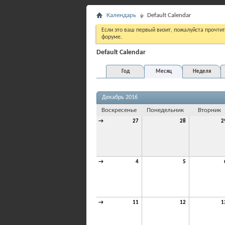
Календарь
Default Calendar
Если это ваш первый визит, пожалуйста прочти
форуме.
Default Calendar
Год
Месяц
Неделя
Декабрь 2016
Воскресенье
Понедельник
Вторник
→
27
28
2
→
4
5
→
11
12
1