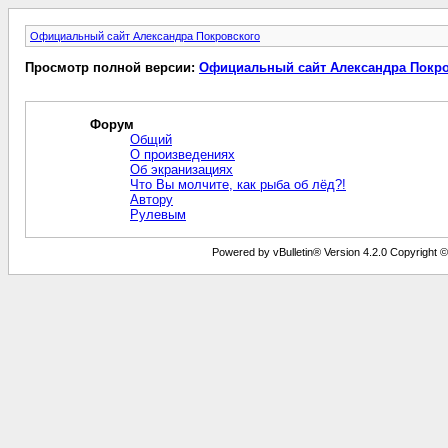
Официальный сайт Александра Покровского
Просмотр полной версии:
Официальный сайт Александра Покро
Форум
Общий
О произведениях
Об экранизациях
Что Вы молчите, как рыба об лёд?!
Автору
Рулевым
Powered by vBulletin® Version 4.2.0 Copyright © 